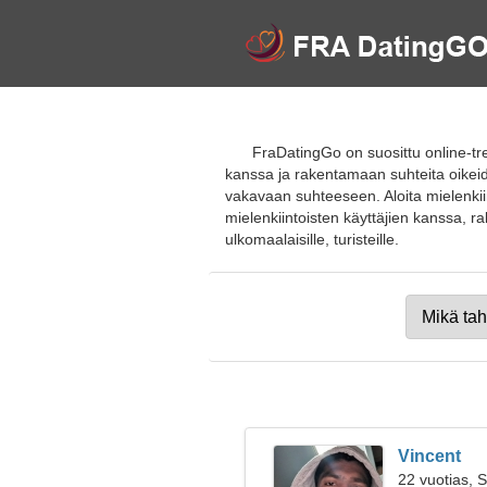
FraDatingGo on suosittu online-tr
kanssa ja rakentamaan suhteita oikeid
vakavaan suhteeseen. Aloita mielenkiint
mielenkiintoisten käyttäjien kanssa, rak
ulkomaalaisille, turisteille.
Vincent
22 vuotias, 