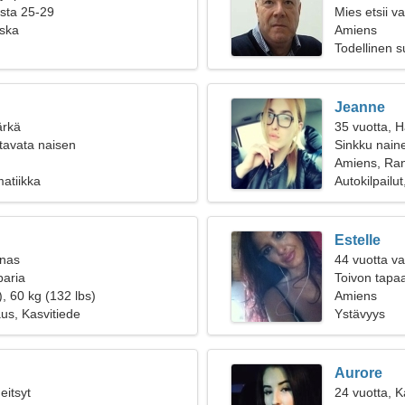
ista 25-29
Mies etsii 
ska
Amiens
Todellinen 
Jeanne
ärkä
35 vuotta, 
tavata naisen
Sinkku naine
Amiens, Ra
atiikka
Autokilpailut
Estelle
inas
44 vuotta v
paria
Toivon tapa
, 60 kg (132 lbs)
Amiens
us, Kasvitiede
Ystävyys
Aurore
eitsyt
24 vuotta, K