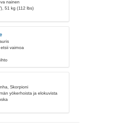
ova nainen
), 51 kg (112 lbs)
e
auris
etsii vaimoa
ihto
nha, Skorpioni
än yökerhoista ja elokuvista
nska