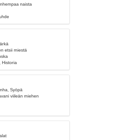
vanhempaa naista
suhde
Härkä
n etsii miestä
nska
, Historia
anha, Syöpä
avani viileän miehen
alat