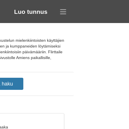
Luo tunnus
stelun mielenkiintoisten käyttäjien
vien ja kumppaneiden löytämiseksi
kiintoisiin päivämääriin. Flirttaile
vustolle Amiens paikallisille,
Vaaka