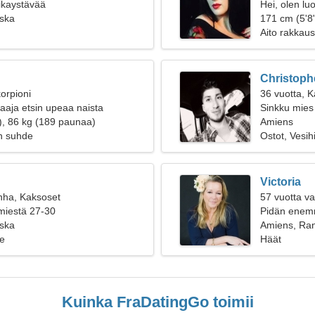
oikaystävää
Hei, olen lu
ska
171 cm (5'8"
Aito rakkaus
Christoph
orpioni
36 vuotta, K
aaja etsin upeaa naista
Sinkku mies 
), 86 kg (189 paunaa)
Amiens
n suhde
Ostot, Vesihi
Victoria
nha, Kaksoset
57 vuotta va
 miestä 27-30
Pidän enemm
ska
Amiens, Ra
e
Häät
Kuinka FraDatingGo toimii