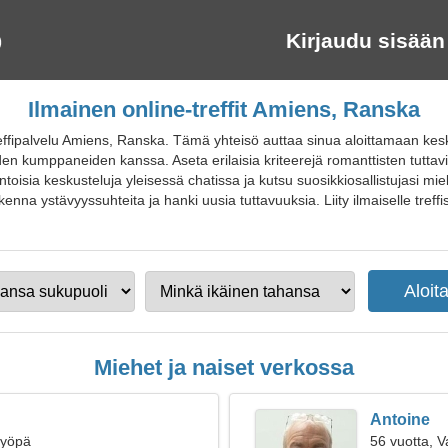
Kirjaudu sisään
Ilmainen online-treffit Amiens, Ranska
effipalvelu Amiens, Ranska. Tämä yhteisö auttaa sinua aloittamaan kesku
en kumppaneiden kanssa. Aseta erilaisia kriteerejä romanttisten tutta
oisia keskusteluja yleisessä chatissa ja kutsu suosikkiosallistujasi mielen
enna ystävyyssuhteita ja hanki uusia tuttavuuksia. Liity ilmaiselle treffisi
Miehet ja naiset verkossa
Antoine
Syöpä
56 vuotta, 