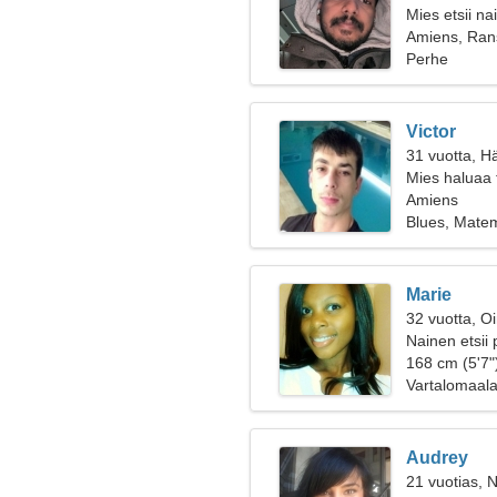
Mies etsii na
Amiens, Ran
Perhe
Victor
31 vuotta, H
Mies haluaa 
Amiens
Blues, Matem
Marie
32 vuotta, O
Nainen etsii 
168 cm (5'7")
Vartalomaala
Audrey
21 vuotias, N