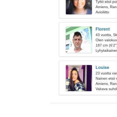
Tyttö etsii p
Amiens, Ran
Avioliitto
Florent
43 vuotta, Sk
Olen valokuv
187 cm (6'2"
Lyhytaikaine
Louise
23 vuotta va
Nainen etsii
Amiens, Ran
Vakava suhd