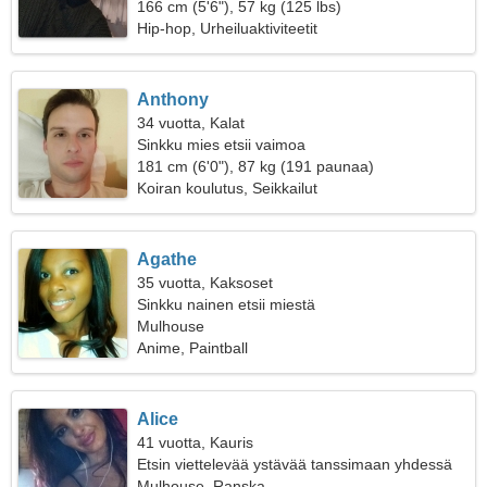
166 cm (5'6"), 57 kg (125 lbs)
Hip-hop, Urheiluaktiviteetit
Anthony
34 vuotta, Kalat
Sinkku mies etsii vaimoa
181 cm (6'0"), 87 kg (191 paunaa)
Koiran koulutus, Seikkailut
Agathe
35 vuotta, Kaksoset
Sinkku nainen etsii miestä
Mulhouse
Anime, Paintball
Alice
41 vuotta, Kauris
Etsin viettelevää ystävää tanssimaan yhdessä
Mulhouse, Ranska