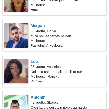
Pidän yökerhoista ja teatterista
Mulhouse
Häät
Morgan
36 vuotta, Härkä
Mies haluaa tavata naisen
Mulhouse
Patikointi, Arkeologia
Lou
26 vuotta, Vesimies
Nokkela nainen etsii todellista suhdetta
Mulhouse, Ranska
Ystävyys
Antonin
42 vuotta, Skorpioni
Olen kardiologi etsin nokkelaa naista