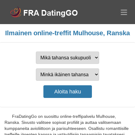
Ilmainen online-treffit Mulhouse, Ranska
FraDatingGo on suosittu online-treffipalvelu Mulhouse,
Ranska. Sivusto valitsee sopivat profiilit ja auttaa valitsemaan
kumppaneita avioliittoon ja parisuhteeseen. Osallistu romanttisille
treffeille jäsenten kanssa ja ystävällisiin tapaamisiin tavataksesi