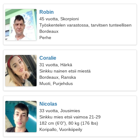
Robin
45 vuotta, Skorpioni
Työskentelen varastossa, tarvitsen tunteellisen
naisen
Bordeaux
Perhe
Coralie
31 vuotta, Härkä
Sinkku nainen etsii miestä
Bordeaux, Ranska
Muoti, Purjehdus
Nicolas
33 vuotta, Jousimies
Sinkku mies etsii vaimoa 21-29
182 cm (6'0"), 80 kg (176 lbs)
Koripallo, Vuorikiipeily