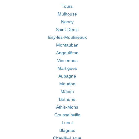
Tours
Mulhouse
Nancy
Saint-Denis
Issy-les-Moulineaux
Montauban
Angoulême
Vincennes
Martigues
Aubagne
Meudon
Mâcon
Béthune
Athis-Mons
Goussainville
Lunel
Blagnac
Chevilly-Larue