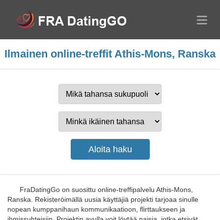
Ilmainen online-treffit Athis-Mons, Ranska
FraDatingGo on suosittu online-treffipalvelu Athis-Mons,
Ranska. Rekisteröimällä uusia käyttäjiä projekti tarjoaa sinulle
nopean kumppanihaun kommunikaatioon, flirttaukseen ja
ihmissuhteisiin. Projektin avulla voit löytää naisia, jotka etsivät