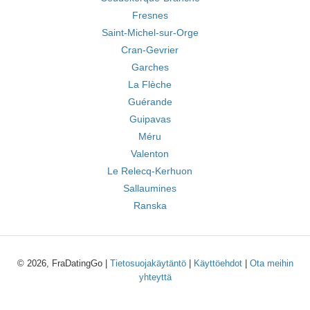
Fresnes
Saint-Michel-sur-Orge
Cran-Gevrier
Garches
La Flèche
Guérande
Guipavas
Méru
Valenton
Le Relecq-Kerhuon
Sallaumines
Ranska
© 2026, FraDatingGo |
Tietosuojakäytäntö
|
Käyttöehdot
|
Ota meihin
yhteyttä