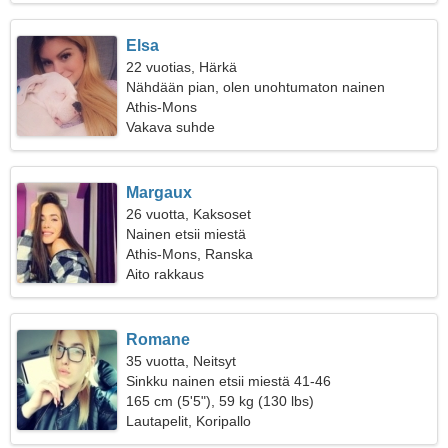
Elsa
22 vuotias, Härkä
Nähdään pian, olen unohtumaton nainen
Athis-Mons
Vakava suhde
Margaux
26 vuotta, Kaksoset
Nainen etsii miestä
Athis-Mons, Ranska
Aito rakkaus
Romane
35 vuotta, Neitsyt
Sinkku nainen etsii miestä 41-46
165 cm (5'5"), 59 kg (130 lbs)
Lautapelit, Koripallo