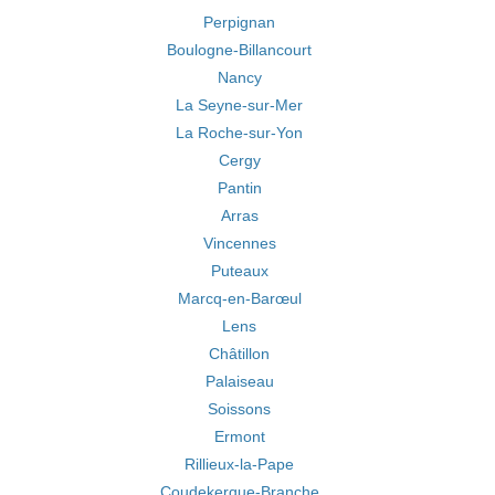
Perpignan
Boulogne-Billancourt
Nancy
La Seyne-sur-Mer
La Roche-sur-Yon
Cergy
Pantin
Arras
Vincennes
Puteaux
Marcq-en-Barœul
Lens
Châtillon
Palaiseau
Soissons
Ermont
Rillieux-la-Pape
Coudekerque-Branche