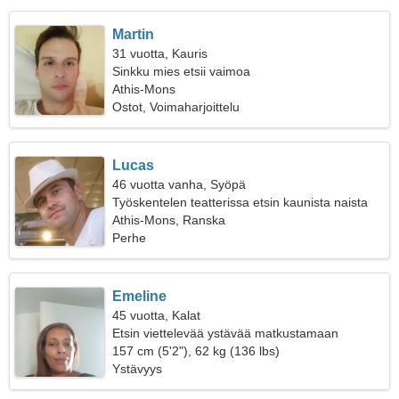
Martin
31 vuotta, Kauris
Sinkku mies etsii vaimoa
Athis-Mons
Ostot, Voimaharjoittelu
Lucas
46 vuotta vanha, Syöpä
Työskentelen teatterissa etsin kaunista naista
Athis-Mons, Ranska
Perhe
Emeline
45 vuotta, Kalat
Etsin viettelevää ystävää matkustamaan
yhdessä
157 cm (5'2"), 62 kg (136 lbs)
Ystävyys