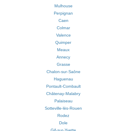
Mulhouse
Perpignan
Caen
Colmar
Valence
Quimper
Meaux
Annecy
Grasse
Chalon-sur-Saône
Haguenau
Pontault-Combault
Châtenay-Malabry
Palaiseau
Sotteville-lès-Rouen
Rodez
Dole
Gif-sur-Yvette