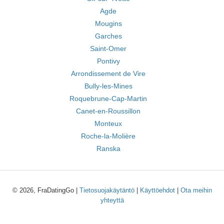
Agde
Mougins
Garches
Saint-Omer
Pontivy
Arrondissement de Vire
Bully-les-Mines
Roquebrune-Cap-Martin
Canet-en-Roussillon
Monteux
Roche-la-Molière
Ranska
© 2026, FraDatingGo |
Tietosuojakäytäntö
|
Käyttöehdot
|
Ota meihin
yhteyttä