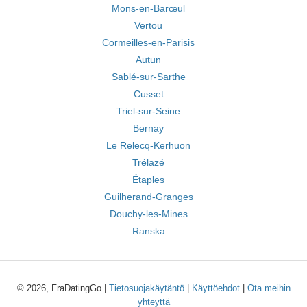
Mons-en-Barœul
Vertou
Cormeilles-en-Parisis
Autun
Sablé-sur-Sarthe
Cusset
Triel-sur-Seine
Bernay
Le Relecq-Kerhuon
Trélazé
Étaples
Guilherand-Granges
Douchy-les-Mines
Ranska
© 2026, FraDatingGo |
Tietosuojakäytäntö
|
Käyttöehdot
|
Ota meihin
yhteyttä