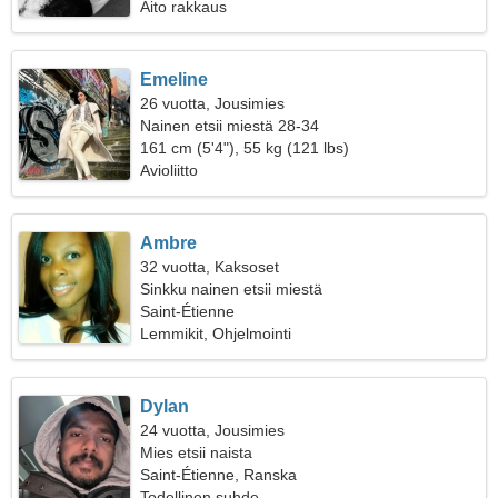
Aito rakkaus
Emeline
26 vuotta, Jousimies
Nainen etsii miestä 28-34
161 cm (5'4"), 55 kg (121 lbs)
Avioliitto
Ambre
32 vuotta, Kaksoset
Sinkku nainen etsii miestä
Saint-Étienne
Lemmikit, Ohjelmointi
Dylan
24 vuotta, Jousimies
Mies etsii naista
Saint-Étienne, Ranska
Todellinen suhde