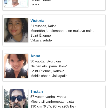
naisen
Saint-Étienne
Perhe
Victoria
21 vuotias, Kalat
Mennään juttelemaan, olen mukava nainen
Saint-Étienne
Vakava suhde
Anna
30 vuotta, Skorpioni
Nainen etsii paria 34-42
Saint-Étienne, Ranska
Mehiläishoito, Jalkapallo
Tristan
57 vuotta vanha, Vaaka
Mies etsii vanhempaa naista
190 cm (6'3"), 93 kg (205 lbs)