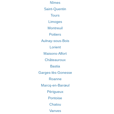
Nîmes
Saint-Quentin
Tours
Limoges
Montreuil
Poitiers
Aulnay-sous-Bois
Lorient
Maisons-Alfort
Châteauroux
Bastia
Garges-lès-Gonesse
Roanne
Marcq-en-Barœul
Périgueux
Pontoise
Chatou
Vanves