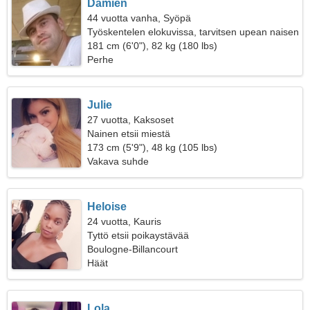
Damien
44 vuotta vanha, Syöpä
Työskentelen elokuvissa, tarvitsen upean naisen
181 cm (6'0"), 82 kg (180 lbs)
Perhe
Julie
27 vuotta, Kaksoset
Nainen etsii miestä
173 cm (5'9"), 48 kg (105 lbs)
Vakava suhde
Heloise
24 vuotta, Kauris
Tyttö etsii poikaystävää
Boulogne-Billancourt
Häät
Lola