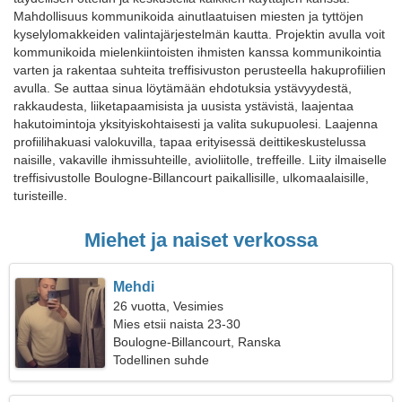
Mahdollisuus kommunikoida ainutlaatuisen miesten ja tyttöjen
kyselylomakkeiden valintajärjestelmän kautta. Projektin avulla voit
kommunikoida mielenkiintoisten ihmisten kanssa kommunikointia
varten ja rakentaa suhteita treffisivuston perusteella hakuprofiilien
avulla. Se auttaa sinua löytämään ehdotuksia ystävyydestä,
rakkaudesta, liiketapaamisista ja uusista ystävistä, laajentaa
hakutoimintoja yksityiskohtaisesti ja valita sukupuolesi. Laajenna
profiilihakuasi valokuvilla, tapaa erityisessä deittikeskustelussa
naisille, vakaville ihmissuhteille, avioliitolle, treffeille. Liity ilmaiselle
treffisivustolle Boulogne-Billancourt paikallisille, ulkomaalaisille,
turisteille.
Miehet ja naiset verkossa
Mehdi
26 vuotta, Vesimies
Mies etsii naista 23-30
Boulogne-Billancourt, Ranska
Todellinen suhde