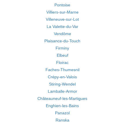
Pontoise
Villiers-sur-Marne
Villeneuve-sur-Lot
La Valette-du-Var
Vendôme
Plaisance-du-Touch
Firminy
Elbeuf
Floirac
Faches-Thumesnil
Crépy-en-Valois
Stiring-Wendel
Lamballe-Armor
Châteauneuf-les-Martigues
Enghien-les-Bains
Panazol
Ranska