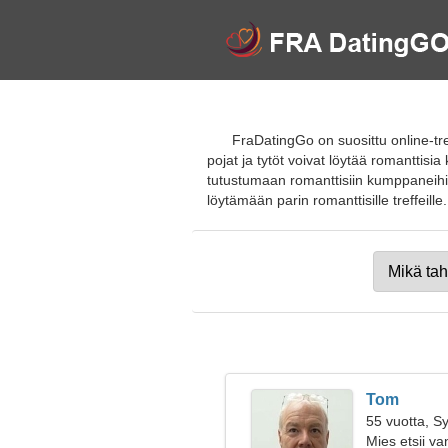
FraDatingGo on suosittu online-tre
pojat ja tytöt voivat löytää romanttis
tutustumaan romanttisiin kumppaneihin 
löytämään parin romanttisille treffeille. L
Tom
55 vuotta, S
Mies etsii v