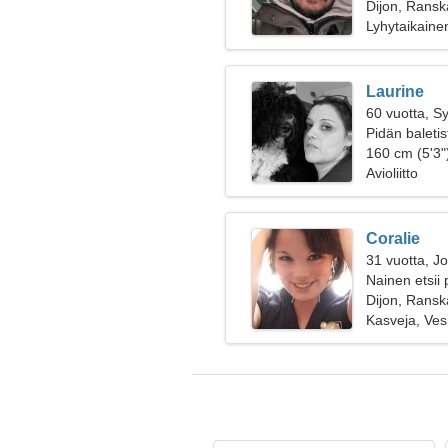
Dijon, Ransk
Lyhytaikaine
Laurine
60 vuotta, S
Pidän baletis
160 cm (5'3")
Avioliitto
Coralie
31 vuotta, J
Nainen etsii 
Dijon, Ransk
Kasveja, Vesi