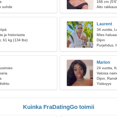
a
166 cm (5'6"
n suhde
Aito rakkaus
Laurent
yöpä
34 vuotta, L
ta ja historiasta
Mies haluaa
, 61 kg (134 lbs)
Dijon
Purjehdus, 
Marion
ousimies
24 vuotta, K
paria
Valoisa nain
a
Dijon, Rans
hiihto
Ystävyys
Kuinka FraDatingGo toimii