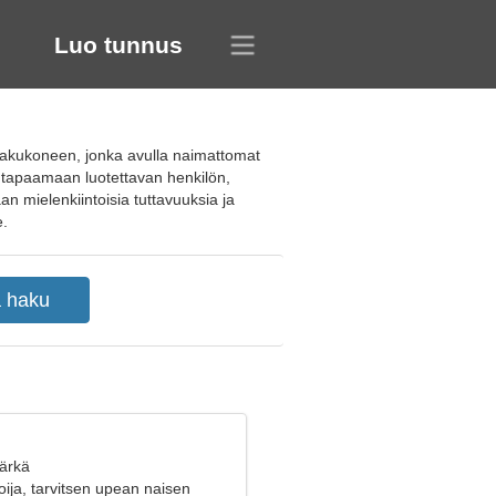
Luo tunnus
n hakukoneen, jonka avulla naimattomat
ua tapaamaan luotettavan henkilön,
n mielenkiintoisia tuttavuuksia ja
e.
Härkä
ija, tarvitsen upean naisen