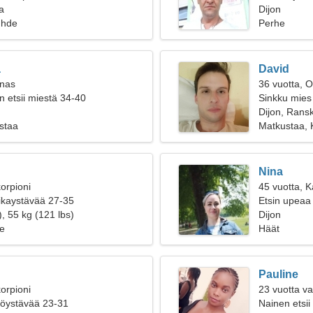
a
Dijon
uhde
Perhe
a
David
inas
36 vuotta, O
n etsii miestä 34-40
Sinkku mies
Dijon, Rans
Ostaa
Matkustaa, 
Nina
orpioni
45 vuotta, K
oikaystävää 27-35
Etsin upeaa
, 55 kg (121 lbs)
Dijon
e
Häät
Pauline
orpioni
23 vuotta v
ttöystävää 23-31
Nainen etsii