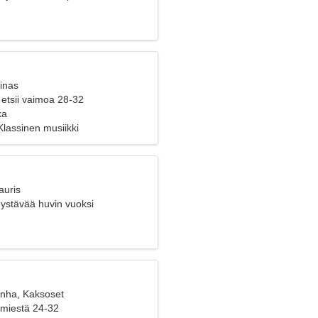
inas
 etsii vaimoa 28-32
ka
Klassinen musiikki
auris
 ystävää huvin vuoksi
anha, Kaksoset
 miestä 24-32