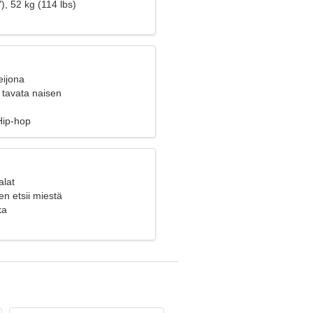
), 52 kg (114 lbs)
eijona
 tavata naisen
Hip-hop
alat
en etsii miestä
ka