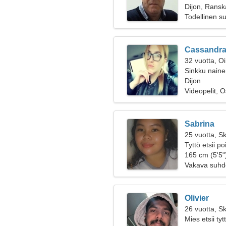
Dijon, Ransk
Todellinen s
Cassandr
32 vuotta, O
Sinkku naine
Dijon
Videopelit, 
Sabrina
25 vuotta, Sk
Tyttö etsii p
165 cm (5'5")
Vakava suhd
Olivier
26 vuotta, Sk
Mies etsii ty