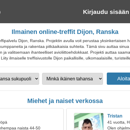
Kirjaudu sisään
Ilmainen online-treffit Dijon, Ranska
ffipalvelu Dijon, Ranska. Projektin avulla voit perustaa yksinkertaise
ia kumppaneita ja rakentaa pitkäaikaisia suhteita. Tämä sivu auttaa sin
ja valitsemaan ihanteelliset avioliittoehdokkaat. Projekti auttaa saamaa
iity ilmaiselle treffisivustolle Dijon paikallisille, ulkomaalaisille, turisteill
Miehet ja naiset verkossa
Tristan
yöpä
41 vuotta, 
anhempaa naista 44-50
Olen ohjelmo