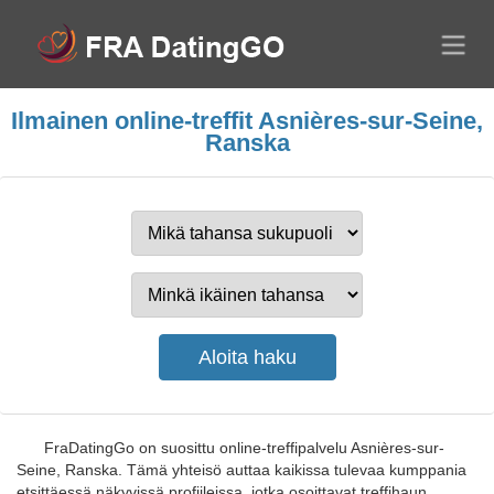
Ilmainen online-treffit Asnières-sur-Seine,
Ranska
FraDatingGo on suosittu online-treffipalvelu Asnières-sur-
Seine, Ranska. Tämä yhteisö auttaa kaikissa tulevaa kumppania
etsittäessä näkyvissä profiileissa, jotka osoittavat treffihaun