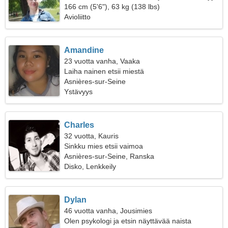
166 cm (5'6"), 63 kg (138 lbs)
Avioliitto
Amandine
23 vuotta vanha, Vaaka
Laiha nainen etsii miestä
Asnières-sur-Seine
Ystävyys
Charles
32 vuotta, Kauris
Sinkku mies etsii vaimoa
Asnières-sur-Seine, Ranska
Disko, Lenkkeily
Dylan
46 vuotta vanha, Jousimies
Olen psykologi ja etsin näyttävää naista