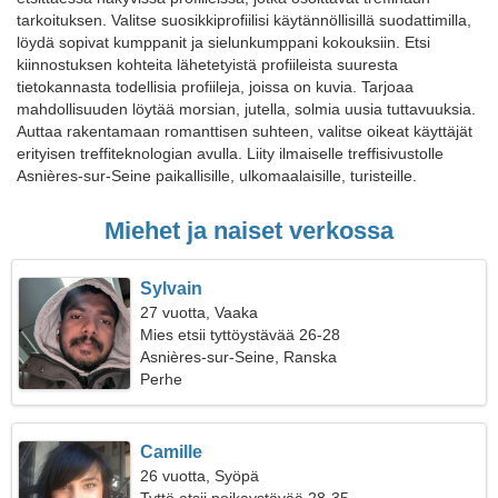
tarkoituksen. Valitse suosikkiprofiilisi käytännöllisillä suodattimilla,
löydä sopivat kumppanit ja sielunkumppani kokouksiin. Etsi
kiinnostuksen kohteita lähetetyistä profiileista suuresta
tietokannasta todellisia profiileja, joissa on kuvia. Tarjoaa
mahdollisuuden löytää morsian, jutella, solmia uusia tuttavuuksia.
Auttaa rakentamaan romanttisen suhteen, valitse oikeat käyttäjät
erityisen treffiteknologian avulla. Liity ilmaiselle treffisivustolle
Asnières-sur-Seine paikallisille, ulkomaalaisille, turisteille.
Miehet ja naiset verkossa
Sylvain
27 vuotta, Vaaka
Mies etsii tyttöystävää 26-28
Asnières-sur-Seine, Ranska
Perhe
Camille
26 vuotta, Syöpä