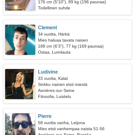
176 cm (5'10"), 89 kg (196 paunaa)
Todellinen suhde
Clement
34 vuotta, Härkä
Mies haluaa tavata naisen
188 cm (6'3"), 77 kg (169 paunaa)
Ostaa, Lumilauta
Ludivine
33 vuotta, Kalat
Sinkku nainen etsii miestä
Asnières-sur-Seine
Filosofia, Luistelu
Pierre
58 vuotta vanha, Leijona
Mies etsii vanhempaa naista 51-56
Asnières-sur-Seine, Ranska