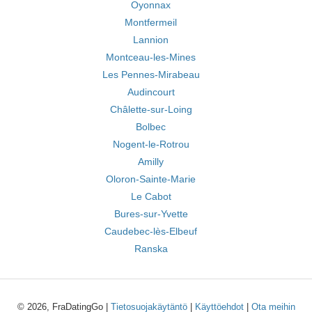
Oyonnax
Montfermeil
Lannion
Montceau-les-Mines
Les Pennes-Mirabeau
Audincourt
Châlette-sur-Loing
Bolbec
Nogent-le-Rotrou
Amilly
Oloron-Sainte-Marie
Le Cabot
Bures-sur-Yvette
Caudebec-lès-Elbeuf
Ranska
© 2026, FraDatingGo |
Tietosuojakäytäntö
|
Käyttöehdot
|
Ota meihin