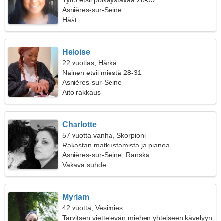
Tyttö etsii poikaystävää 28-35
Asnières-sur-Seine
Häät
Heloise
22 vuotias, Härkä
Nainen etsii miestä 28-31
Asnières-sur-Seine
Aito rakkaus
Charlotte
57 vuotta vanha, Skorpioni
Rakastan matkustamista ja pianoa
Asnières-sur-Seine, Ranska
Vakava suhde
Myriam
42 vuotta, Vesimies
Tarvitsen viettelevän miehen yhteiseen kävelyyn