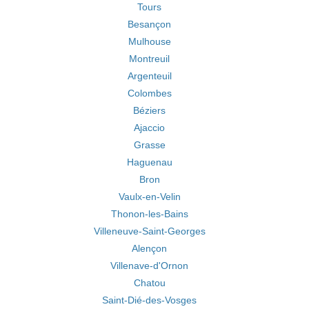
Tours
Besançon
Mulhouse
Montreuil
Argenteuil
Colombes
Béziers
Ajaccio
Grasse
Haguenau
Bron
Vaulx-en-Velin
Thonon-les-Bains
Villeneuve-Saint-Georges
Alençon
Villenave-d'Ornon
Chatou
Saint-Dié-des-Vosges