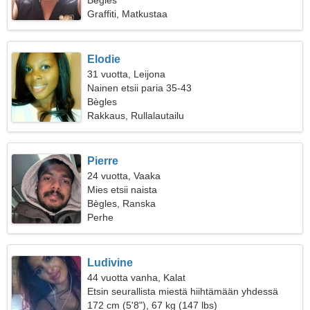
Bègles
Graffiti, Matkustaa
Elodie
31 vuotta, Leijona
Nainen etsii paria 35-43
Bègles
Rakkaus, Rullalautailu
Pierre
24 vuotta, Vaaka
Mies etsii naista
Bègles, Ranska
Perhe
Ludivine
44 vuotta vanha, Kalat
Etsin seurallista miestä hiihtämään yhdessä
172 cm (5'8"), 67 kg (147 lbs)