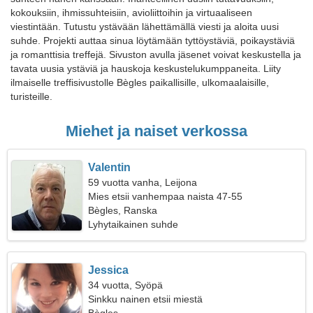
kokouksiin, ihmissuhteisiin, avioliittoihin ja virtuaaliseen
viestintään. Tutustu ystävään lähettämällä viesti ja aloita uusi
suhde. Projekti auttaa sinua löytämään tyttöystäviä, poikaystäviä
ja romanttisia treffejä. Sivuston avulla jäsenet voivat keskustella ja
tavata uusia ystäviä ja hauskoja keskustelukumppaneita. Liity
ilmaiselle treffisivustolle Bègles paikallisille, ulkomaalaisille,
turisteille.
Miehet ja naiset verkossa
Valentin
59 vuotta vanha, Leijona
Mies etsii vanhempaa naista 47-55
Bègles, Ranska
Lyhytaikainen suhde
Jessica
34 vuotta, Syöpä
Sinkku nainen etsii miestä