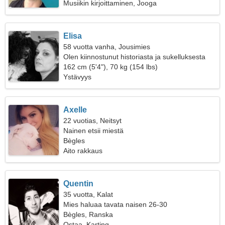
Musiikin kirjoittaminen, Jooga
Elisa
58 vuotta vanha, Jousimies
Olen kiinnostunut historiasta ja sukelluksesta
162 cm (5'4"), 70 kg (154 lbs)
Ystävyys
Axelle
22 vuotias, Neitsyt
Nainen etsii miestä
Bègles
Aito rakkaus
Quentin
35 vuotta, Kalat
Mies haluaa tavata naisen 26-30
Bègles, Ranska
Ostaa, Karting