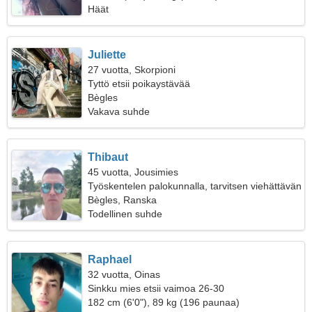
Häät
Juliette
27 vuotta, Skorpioni
Tyttö etsii poikaystävää
Bègles
Vakava suhde
Thibaut
45 vuotta, Jousimies
Työskentelen palokunnalla, tarvitsen viehättävän
naisen
Bègles, Ranska
Todellinen suhde
Raphael
32 vuotta, Oinas
Sinkku mies etsii vaimoa 26-30
182 cm (6'0"), 89 kg (196 paunaa)