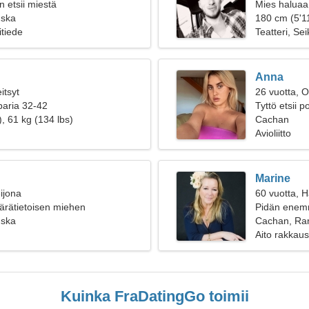
 etsii miestä
Mies haluaa
nska
180 cm (5'11
itiede
Teatteri, Sei
Anna
itsyt
26 vuotta, O
paria 32-42
Tyttö etsii 
, 61 kg (134 lbs)
Cachan
Avioliitto
Marine
ijona
60 vuotta, 
ärätietoisen miehen
Pidän enemm
 yhdessä
nska
Cachan, Ra
Aito rakkaus
Kuinka FraDatingGo toimii