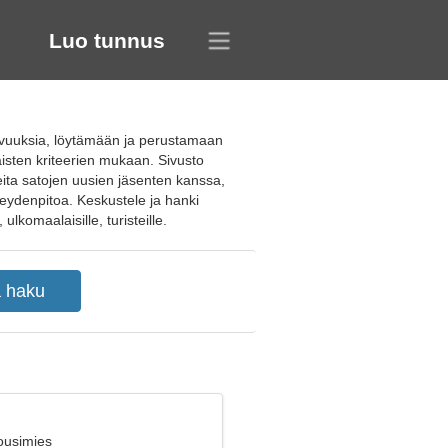
Luo tunnus
tavuuksia, löytämään ja perustamaan
isten kriteerien mukaan. Sivusto
eita satojen uusien jäsenten kanssa,
teydenpitoa. Keskustele ja hanki
 ulkomaalaisille, turisteille.
ousimies