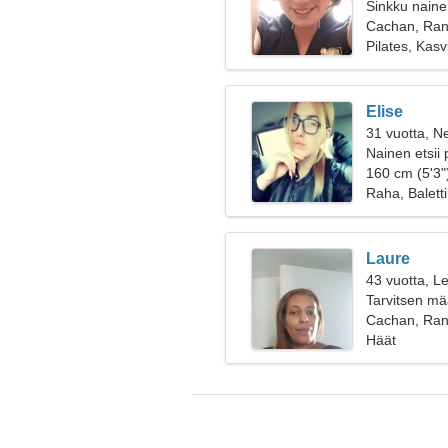
Sinkku nainen
Cachan, Ra
Pilates, Kasv
Elise
31 vuotta, Ne
Nainen etsii 
160 cm (5'3")
Raha, Baletti
Laure
43 vuotta, Le
Tarvitsen mä
kokkaamaan
Cachan, Ra
Häät