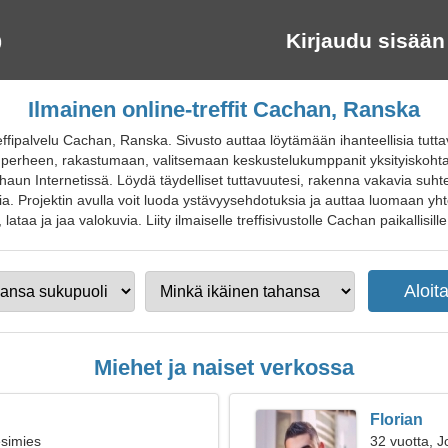
Kirjaudu sisään
Ilmainen online-treffit Cachan, Ranska
effipalvelu Cachan, Ranska. Sivusto auttaa löytämään ihanteellisia tut
 perheen, rakastumaan, valitsemaan keskustelukumppanit yksityiskohta
haun Internetissä. Löydä täydelliset tuttavuutesi, rakenna vakavia suht
a. Projektin avulla voit luoda ystävyysehdotuksia ja auttaa luomaan yh
ataa ja jaa valokuvia. Liity ilmaiselle treffisivustolle Cachan paikallisille,
Miehet ja naiset verkossa
Florian
esimies
32 vuotta, J