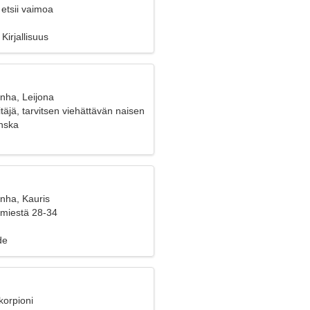
etsii vaimoa
Kirjallisuus
nha, Leijona
itäjä, tarvitsen viehättävän naisen
nska
anha, Kauris
 miestä 28-34
de
korpioni