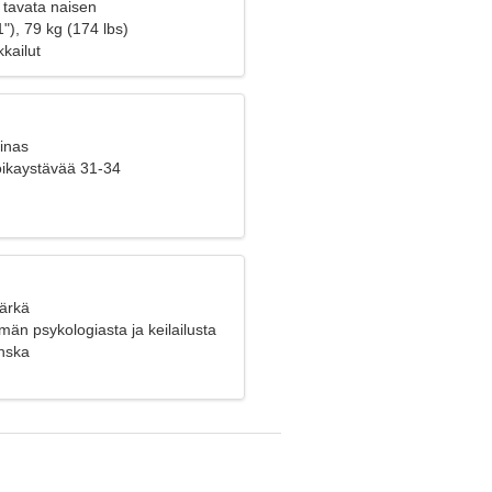
 tavata naisen
"), 79 kg (174 lbs)
kkailut
inas
poikaystävää 31-34
Härkä
än psykologiasta ja keilailusta
nska