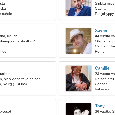
ista
Sinkku mies 
nska
Cachan
n suhde
Pohjahyppy, 
Xavier
nha, Kauris
44 vuotta va
anhempaa naista 46-54
Olen kirjanp
Cachan, Ra
uhde
Perhe
Camille
ousimies
23 vuotta v
, olen viehättävä nainen
Nainen etsii
, 52 kg (114 lbs)
Cachan
Vakava suh
Tony
aksoset
36 vuotta, S