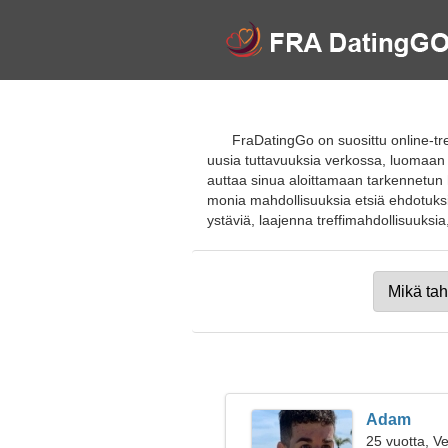
FraDatingGo on suosittu online-tr
uusia tuttavuuksia verkossa, luomaan
auttaa sinua aloittamaan tarkennetun 
monia mahdollisuuksia etsiä ehdotuksi
ystäviä, laajenna treffimahdollisuuksia, l
Adam
25 vuotta, V