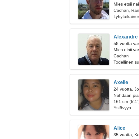
Mies etsii na
Cachan, Ra
Lyhytaikaine
Alexandre
58 vuotta va
Mies etsii v
Cachan
Todellinen s
Axelle
24 vuotta, J
Nähdään pian
161 cm (5'4")
Ystävyys
Alice
35 vuotta, K