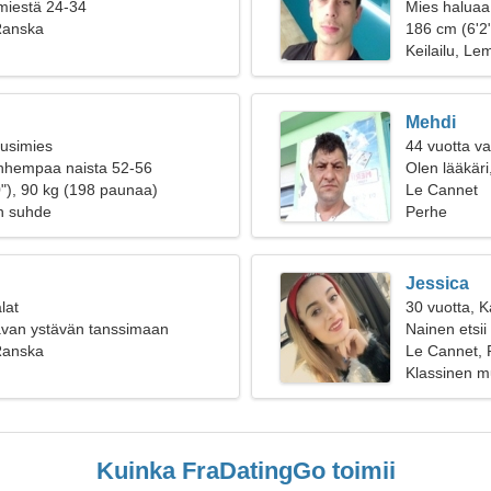
 miestä 24-34
Mies haluaa
Ranska
186 cm (6'2
Keilailu, Le
Mehdi
ousimies
44 vuotta v
anhempaa naista 52-56
Olen lääkäri
"), 90 kg (198 paunaa)
Le Cannet
n suhde
Perhe
Jessica
lat
30 vuotta, 
havan ystävän tanssimaan
Nainen etsii
Ranska
Le Cannet,
Klassinen mu
Kuinka FraDatingGo toimii