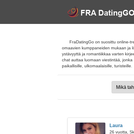
FraDatingGo on suosittu online-tr
omaavien kumppaneiden mukaan ja löytä
ystävyyttä ja romantiikkaa varten kirje
chat auttaa luomaan viestintää, jonka a
paikallisille, ulkomaalaisille, turisteille.
Laura
26 vuotta, Sk