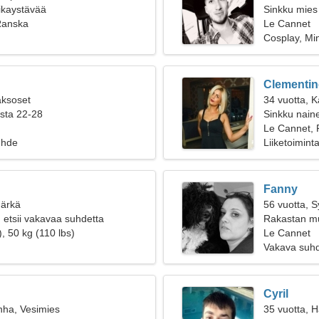
oikaystävää
Sinkku mies 
Ranska
Le Cannet
Cosplay, Mi
Clementin
aksoset
34 vuotta, K
ista 22-28
Sinkku naine
Le Cannet,
uhde
Liiketoimint
Fanny
Härkä
56 vuotta, 
 etsii vakavaa suhdetta
Rakastan mus
, 50 kg (110 lbs)
Le Cannet
Vakava suh
Cyril
nha, Vesimies
35 vuotta, 