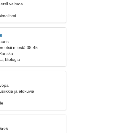
etsii vaimoa
nimalismi
e
auris
n etsii miestä 38-45
 Ranska
aa, Biologia
Syöpä
iikkia ja elokuvia
de
Härkä