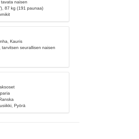
 tavata naisen
"), 87 kg (191 paunaa)
mmikit
anha, Kauris
, tarvitsen seurallisen naisen
Kaksoset
 paria
 Ranska
siikki, Pyörä