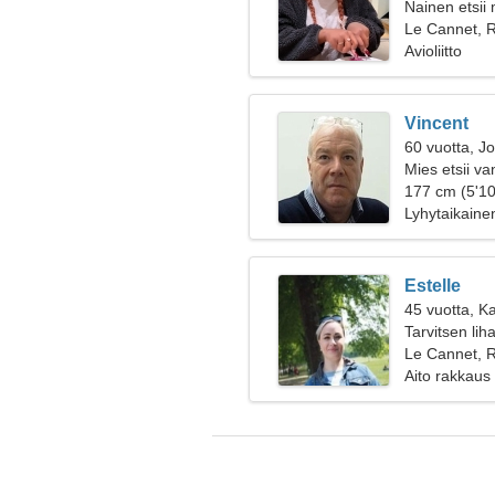
Nainen etsii
Le Cannet, 
Avioliitto
Vincent
60 vuotta, J
Mies etsii v
177 cm (5'10
Lyhytaikaine
Estelle
45 vuotta, Ka
Tarvitsen li
yhdessä
Le Cannet, 
Aito rakkaus