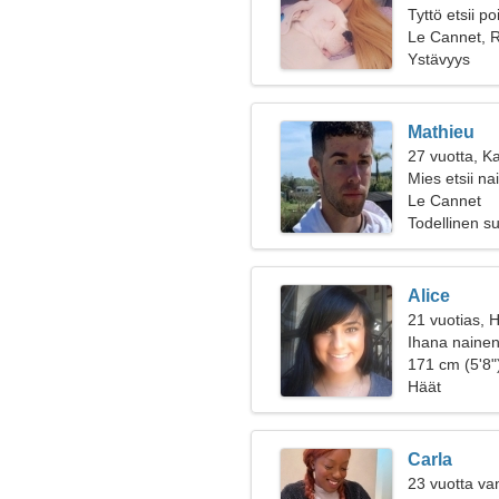
Tyttö etsii p
Le Cannet, 
Ystävyys
Mathieu
27 vuotta, K
Mies etsii na
Le Cannet
Todellinen s
Alice
21 vuotias, 
Ihana nainen
171 cm (5'8")
Häät
Carla
23 vuotta va