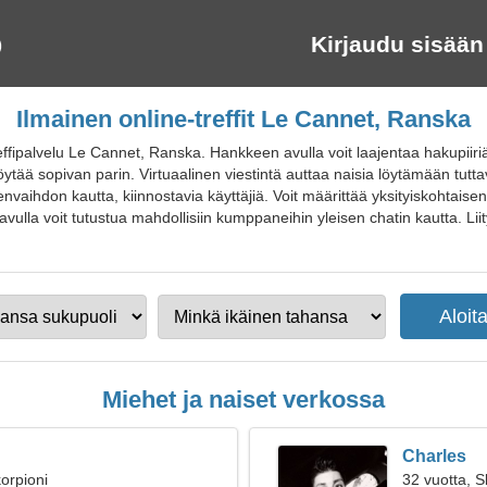
Kirjaudu sisään
Ilmainen online-treffit Le Cannet, Ranska
effipalvelu Le Cannet, Ranska. Hankkeen avulla voit laajentaa hakupiir
ä sopivan parin. Virtuaalinen viestintä auttaa naisia löytämään tuttavu
envaihdon kautta, kiinnostavia käyttäjiä. Voit määrittää yksityiskohtaise
vulla voit tutustua mahdollisiin kumppaneihin yleisen chatin kautta. Liity
Miehet ja naiset verkossa
Charles
orpioni
32 vuotta, S