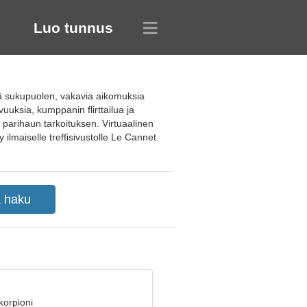
Luo tunnus
iä sukupuolen, vakavia aikomuksia
uksia, kumppanin flirttailua ja
n parihaun tarkoituksen. Virtuaalinen
 ilmaiselle treffisivustolle Le Cannet
korpioni