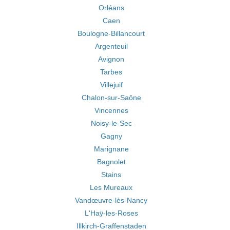
Orléans
Caen
Boulogne-Billancourt
Argenteuil
Avignon
Tarbes
Villejuif
Chalon-sur-Saône
Vincennes
Noisy-le-Sec
Gagny
Marignane
Bagnolet
Stains
Les Mureaux
Vandœuvre-lès-Nancy
L'Haÿ-les-Roses
Illkirch-Graffenstaden