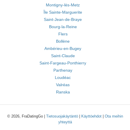
Montigny-lès-Metz
Île Sainte-Marguerite
Saint-Jean-de-Braye
Bourg-la-Reine
Flers
Bollène
Ambérieu-en-Bugey
Saint-Claude
Saint-Fargeau-Ponthierry
Parthenay
Loudéac
Valréas
Ranska
© 2026, FraDatingGo |
Tietosuojakäytäntö
|
Käyttöehdot
|
Ota meihin
yhteyttä