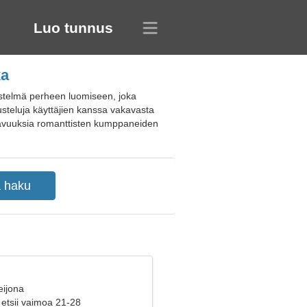
Luo tunnus
ka
jestelmä perheen luomiseen, joka
usteluja käyttäjien kanssa vakavasta
uttavuuksia romanttisten kumppaneiden
eijona
 etsii vaimoa 21-28