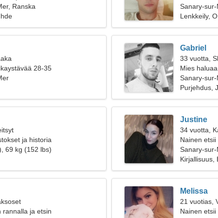
Mer, Ranska
Sanary-sur
uhde
Lenkkeily, O
Gabriel
aaka
33 vuotta, S
oikaystävää 28-35
Mies haluaa
Mer
Sanary-sur-
Purjehdus, J
Justine
itsyt
34 vuotta, K
tokset ja historia
Nainen etsii
, 69 kg (152 lbs)
Sanary-sur
Kirjallisuus,
Melissa
aksoset
21 vuotias, 
rannalla ja etsin
Nainen etsii