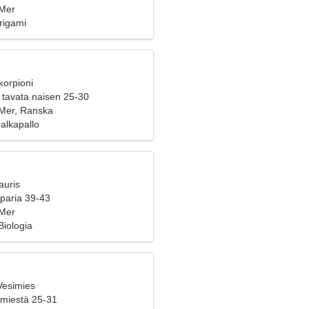
-Mer
rigami
korpioni
 tavata naisen 25-30
Mer, Ranska
alkapallo
auris
 paria 39-43
-Mer
 Biologia
Vesimies
 miestä 25-31