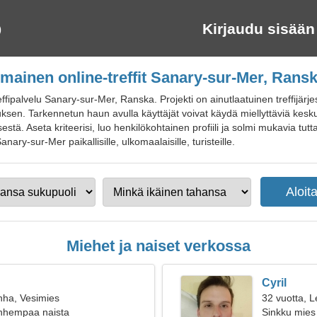
Kirjaudu sisään
lmainen online-treffit Sanary-sur-Mer, Rans
ffipalvelu Sanary-sur-Mer, Ranska. Projekti on ainutlaatuinen treffijär
uksen. Tarkennetun haun avulla käyttäjät voivat käydä miellyttäviä kesk
stä. Aseta kriteerisi, luo henkilökohtainen profiili ja solmi mukavia t
Sanary-sur-Mer paikallisille, ulkomaalaisille, turisteille.
Miehet ja naiset verkossa
Cyril
nha, Vesimies
32 vuotta, L
anhempaa naista
Sinkku mies