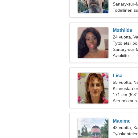
Sanary-sur-
Todellinen s
Mathilde
24 vuotta, V
Tyttö etsii p
Sanary-sur-
Avioliitto
Lisa
55 vuotta, Ne
Kiinnostaa os
171 cm (5'8")
Aito rakkaus
Maxime
43 vuotta, K
Työskentelen 