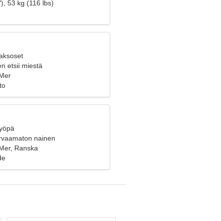
), 53 kg (116 lbs)
Kaksoset
n etsii miestä
-Mer
to
Syöpä
orvaamaton nainen
Mer, Ranska
de