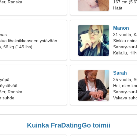
sta naista
Mer, Ranska
167 cm (5'6"
Häät
Manon
inas
31 vuotta, 
tua lihaksikkaaseen ystävään
Sinkku naine
, 66 kg (145 lbs)
Sanary-sur
Keilailu, Hiih
Sarah
Syöpä
25 vuotta, 
ttöystävää
Hei, olen k
Mer, Ranska
Sanary-sur-
n suhde
Vakava suh
Kuinka FraDatingGo toimii