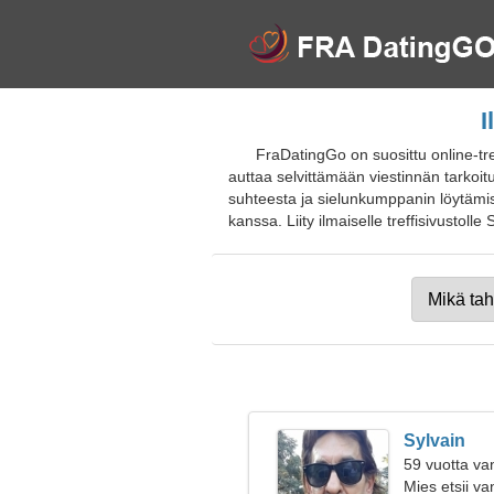
I
FraDatingGo on suosittu online-tre
auttaa selvittämään viestinnän tarkoit
suhteesta ja sielunkumppanin löytämise
kanssa. Liity ilmaiselle treffisivustolle 
Sylvain
59 vuotta va
Mies etsii v