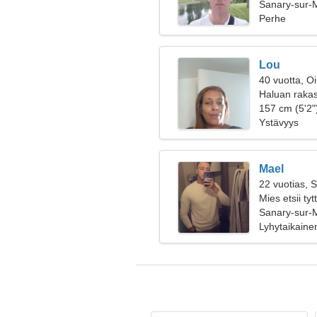
poikkeukselli
Sanary-sur-
Perhe
Lou
40 vuotta, O
Haluan rakas
157 cm (5'2")
Ystävyys
Mael
22 vuotias, 
Mies etsii ty
Sanary-sur-
Lyhytaikaine