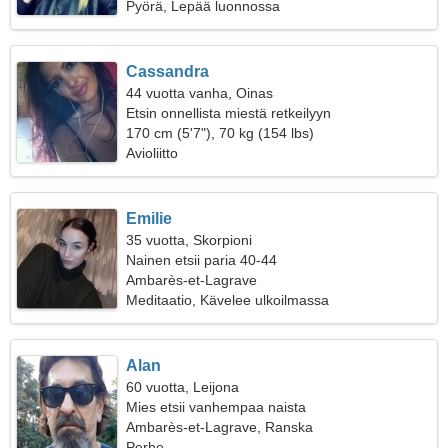
Pyörä, Lepää luonnossa
Cassandra
44 vuotta vanha, Oinas
Etsin onnellista miestä retkeilyyn
170 cm (5'7"), 70 kg (154 lbs)
Avioliitto
Emilie
35 vuotta, Skorpioni
Nainen etsii paria 40-44
Ambarès-et-Lagrave
Meditaatio, Kävelee ulkoilmassa
Alan
60 vuotta, Leijona
Mies etsii vanhempaa naista
Ambarès-et-Lagrave, Ranska
Perhe