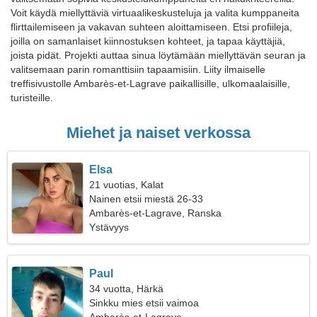
Voit käydä miellyttäviä virtuaalikeskusteluja ja valita kumppaneita
flirttailemiseen ja vakavan suhteen aloittamiseen. Etsi profiileja,
joilla on samanlaiset kiinnostuksen kohteet, ja tapaa käyttäjiä,
joista pidät. Projekti auttaa sinua löytämään miellyttävän seuran ja
valitsemaan parin romanttisiin tapaamisiin. Liity ilmaiselle
treffisivustolle Ambarès-et-Lagrave paikallisille, ulkomaalaisille,
turisteille.
Miehet ja naiset verkossa
Elsa
21 vuotias, Kalat
Nainen etsii miestä 26-33
Ambarès-et-Lagrave, Ranska
Ystävyys
Paul
34 vuotta, Härkä
Sinkku mies etsii vaimoa