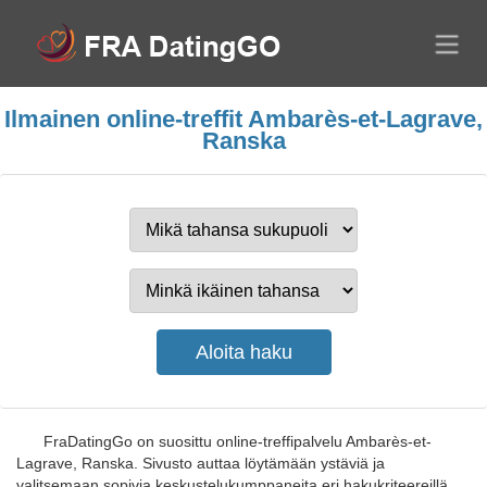
Ilmainen online-treffit Ambarès-et-Lagrave,
Ranska
FraDatingGo on suosittu online-treffipalvelu Ambarès-et-
Lagrave, Ranska. Sivusto auttaa löytämään ystäviä ja
valitsemaan sopivia keskustelukumppaneita eri hakukriteereillä.