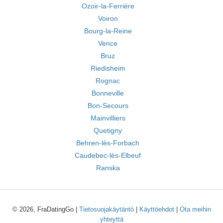
Ozoir-la-Ferrière
Voiron
Bourg-la-Reine
Vence
Bruz
Riedisheim
Rognac
Bonneville
Bon-Secours
Mainvilliers
Quetigny
Behren-lès-Forbach
Caudebec-lès-Elbeuf
Ranska
© 2026, FraDatingGo |
Tietosuojakäytäntö
|
Käyttöehdot
|
Ota meihin
yhteyttä