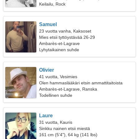
Keilailu, Rock
Samuel
23 vuotta vanha, Kaksoset
Mies etsii tyttöystävää 26-29
Ambarès-et-Lagrave
Lyhytaikainen suhde
Olivier
41 vuotta, Vesimies
Olen hammaslääkäri etsin ammattitaitoista
naista
Ambarès-et-Lagrave, Ranska
Todellinen suhde
Laure
31 vuotta, Kauris
Sinkku nainen etsii miestä
161 cm (5'4"), 64 kg (141 lbs)