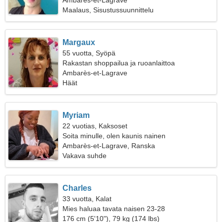
Ambarès-et-Lagrave
Maalaus, Sisustussuunnittelu
Margaux
55 vuotta, Syöpä
Rakastan shoppailua ja ruoanlaittoa
Ambarès-et-Lagrave
Häät
Myriam
22 vuotias, Kaksoset
Soita minulle, olen kaunis nainen
Ambarès-et-Lagrave, Ranska
Vakava suhde
Charles
33 vuotta, Kalat
Mies haluaa tavata naisen 23-28
176 cm (5'10"), 79 kg (174 lbs)