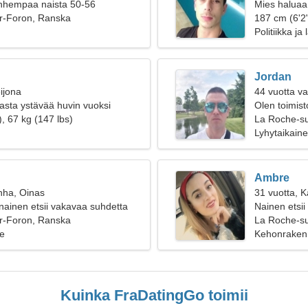
anhempaa naista 50-56
Mies haluaa
r-Foron, Ranska
187 cm (6'2
Politiikka ja 
Jordan
ijona
44 vuotta v
kasta ystävää huvin vuoksi
Olen toimist
, 67 kg (147 lbs)
vaatimattom
La Roche-s
Lyhytaikain
Ambre
nha, Oinas
31 vuotta, 
 nainen etsii vakavaa suhdetta
Nainen etsii
r-Foron, Ranska
La Roche-s
e
Kehonraken
Kuinka FraDatingGo toimii