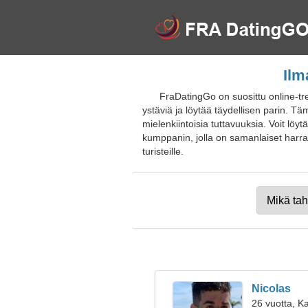
Ilm
FraDatingGo on suosittu online-tr
ystäviä ja löytää täydellisen parin. Tä
mielenkiintoisia tuttavuuksia. Voit löyt
kumppanin, jolla on samanlaiset harrastu
turisteille.
Nicolas
26 vuotta, Ka