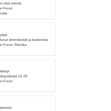
n etsii miestä
ur-Foron
austa
Syöpä
tunut lemmikeistä ja teatterista
ur-Foron, Ranska
Neitsyt
poikaystävää 22-29
ur-Foron
Kaksoset