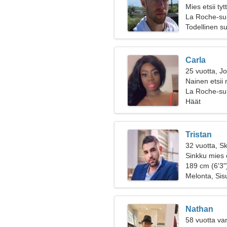
Mies etsii ty
La Roche-su
Todellinen s
Carla
25 vuotta, J
Nainen etsii
La Roche-su
Häät
Tristan
32 vuotta, Sk
Sinkku mies 
189 cm (6'3"
Melonta, Sis
Nathan
58 vuotta va