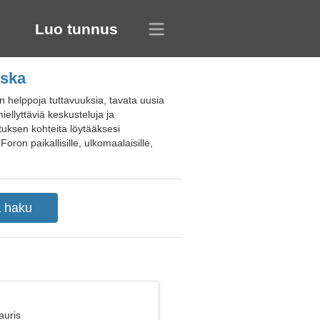
Luo tunnus
nska
 helppoja tuttavuuksia, tavata uusia
iellyttäviä keskusteluja ja
ostuksen kohteita löytääksesi
oron paikallisille, ulkomaalaisille,
auris