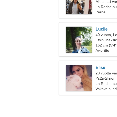
Mies etsii v
La Roche-su
Perhe
Lucile
40 vuotta, Le
Etsin lihaksi
162 cm (5'4")
Avioliitto
Elise
23 vuotta va
Ystävällinen
La Roche-su
Vakava suhd