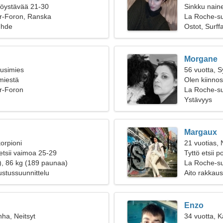
ttöystävää 21-30
Sinkku naine
r-Foron, Ranska
La Roche-s
uhde
Ostot, Surff
Morgane
ousimies
56 vuotta, 
 miestä
Olen kiinnos
r-Foron
La Roche-s
Ystävyys
Margaux
orpioni
21 vuotias, 
etsii vaimoa 25-29
Tyttö etsii 
), 86 kg (189 paunaa)
La Roche-s
ustussuunnittelu
Aito rakkaus
Enzo
nha, Neitsyt
34 vuotta, 