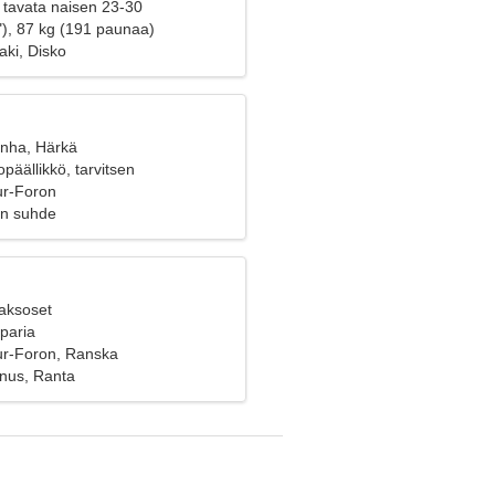
 tavata naisen 23-30
"), 87 kg (191 paunaa)
laki, Disko
anha, Härkä
opäällikkö, tarvitsen
an naisen
ur-Foron
en suhde
Kaksoset
 paria
ur-Foron, Ranska
nus, Ranta