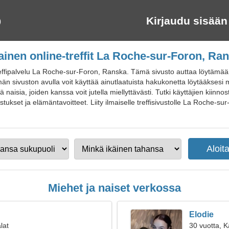
Kirjaudu sisään
ainen online-treffit La Roche-sur-Foron, Ra
effipalvelu La Roche-sur-Foron, Ranska. Tämä sivusto auttaa löytämään
män sivuston avulla voit käyttää ainutlaatuista hakukonetta löytääksesi m
ää naisia, joiden kanssa voit jutella miellyttävästi. Tutki käyttäjien kiinn
kset ja elämäntavoitteet. Liity ilmaiselle treffisivustolle La Roche-sur-F
Miehet ja naiset verkossa
Elodie
lat
30 vuotta, K