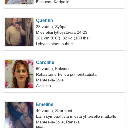
Elokuvat, Koripallo
Quentin
25 vuotta, Syöpä
Mies etsii tyttöystävää 24-29
181 cm (6'0"), 82 kg (180 lbs)
Lyhytaikainen suhde
Caroline
60 vuotta, Kaksoset
Rakastan urheilua ja meditaatiota
Mantes-la-Jolie
Avioliitto
Emeline
40 vuotta, Skorpioni
Etsin sympaattista miestä yhteiselle matkalle
Mantes-la-Jolie, Ranska
Häät