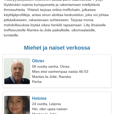
löytämään sopivia kumppaneita ja rakentamaan miellyttäviä
ihmissuhteita. Yhteisö tarjoaa online-treffichatin, julkaisee
käyttäjäprofiileja, antaa sinun aloittaa keskustelun, joka voi johtaa
pitkäaikaiseen, rakastavaan suhteeseen. Tarjoaa monia
mahdollisuuksia löytää oikea henkilö tapaamaan. Liity ilmaiselle
treffisivustolle Mantes-la-Jolie paikallisille, ulkomaalaisille,
turisteille.
Miehet ja naiset verkossa
Olivier
58 vuotta vanha, Oinas
Mies etsii vanhempaa naista 46-53
Mantes-la-Jolie, Ranska
Perhe
Heloise
24 vuotta, Leijona
Hei, olen upea nainen