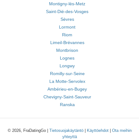
Montigny-lès-Metz
Saint-Dié-des-Vosges
Sèvres
Lormont
Riom
Limeil-Brévannes
Montbrison
Lognes
Longwy
Romilly-sur-Seine
La Motte-Servolex
Ambérieu-en-Bugey
Chevigny-Saint-Sauveur
Ranska
© 2026, FraDatingGo |
Tietosuojakäytäntö
|
Käyttöehdot
|
Ota meihin
yhteyttä