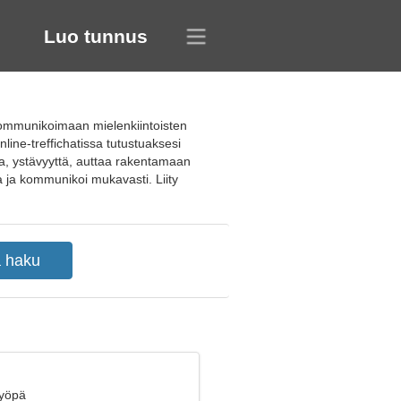
Luo tunnus
kommunikoimaan mielenkiintoisten
line-treffichatissa tutustuaksesi
toa, ystävyyttä, auttaa rakentamaan
ia ja kommunikoi mukavasti. Liity
Syöpä