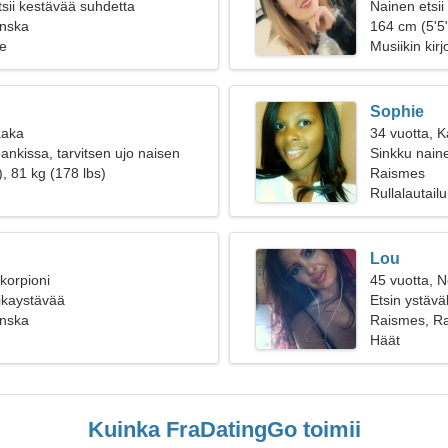
tsii kestävää suhdetta
Nainen etsii
nska
164 cm (5'5"
e
Musiikin kir
Sophie
aaka
34 vuotta, K
ankissa, tarvitsen ujo naisen
Sinkku naine
, 81 kg (178 lbs)
Raismes
Rullalautail
Lou
korpioni
45 vuotta, N
oikaystävää
Etsin ystäväl
nska
Raismes, R
Häät
Kuinka FraDatingGo toimii