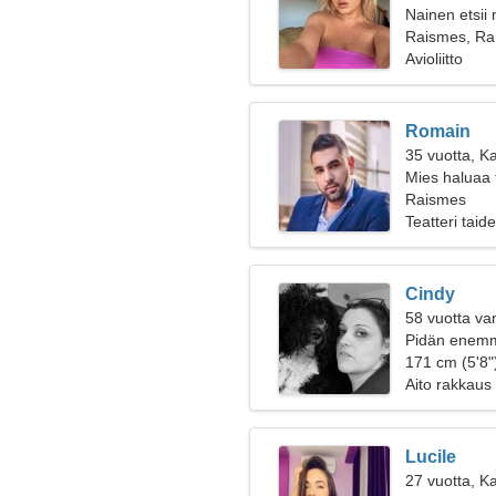
Nainen etsii
Raismes, Ra
Avioliitto
Romain
35 vuotta, Ka
Mies haluaa 
Raismes
Teatteri taid
Cindy
58 vuotta va
Pidän enemmä
171 cm (5'8")
Aito rakkaus
Lucile
27 vuotta, K