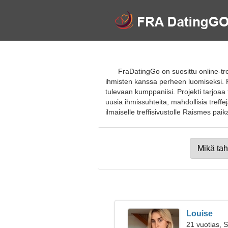
FraDatingGo on suosittu online-t
ihmisten kanssa perheen luomiseksi. Ra
tulevaan kumppaniisi. Projekti tarjoaa 
uusia ihmissuhteita, mahdollisia treffe
ilmaiselle treffisivustolle Raismes paikall
Louise
21 vuotias, 