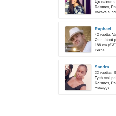
Ujo nainen e
Raismes, Ra
Vakava suhd
Raphael
42 vuotta, V
Olen töissä p
188 cm (6'3")
Perhe
Sandra
22 vuotias, S
Tyttö etsii p
Raismes, Ra
Ystävyys