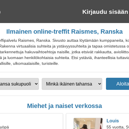
Kirjaudu sisään
Ilmainen online-treffit Raismes, Ranska
reffipalvelu Raismes, Ranska. Sivusto auttaa löytämään kumppaneita, 
kenna virtuaalisia suhteita ja ystävyyssuhteita ja tapaa omistetussa on
tarkennettuja hakuvaihtoehtoja naisille, jotka etsivät rakkautta, avioliit
jä ja luomaan henkilökohtaisia suhteita. Etsi ystäviä, ihanteellisia tuttav
isille, ulkomaalaisille, turisteille.
Miehet ja naiset verkossa
Louis
Syöpä
55 vuotta, 