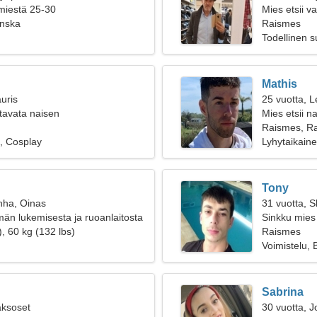
 miestä 25-30
Mies etsii 
nska
Raismes
Todellinen 
Mathis
uris
25 vuotta, L
tavata naisen
Mies etsii n
Raismes, R
e, Cosplay
Lyhytaikain
Tony
nha, Oinas
31 vuotta, S
n lukemisesta ja ruoanlaitosta
Sinkku mies
, 60 kg (132 lbs)
Raismes
Voimistelu, B
Sabrina
aksoset
30 vuotta, J