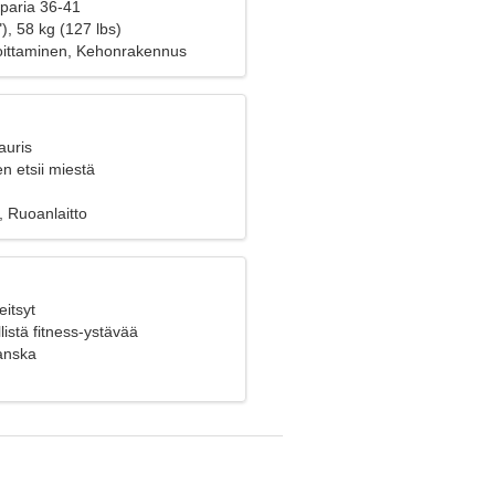
 paria 36-41
), 58 kg (127 lbs)
joittaminen, Kehonrakennus
auris
n etsii miestä
u, Ruoanlaitto
eitsyt
listä fitness-ystävää
anska