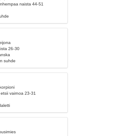
vanhempaa naista 44-51
suhde
eijona
aista 26-30
anska
en suhde
korpioni
 etsii vaimoa 23-31
aletti
ousimies